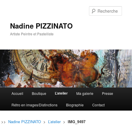
Rech
Nadine PIZZINATO
Artiste Peintre et Pastelliste
Menu
L’atelier
Accueil
Boutique
Ma galerie
Presse
Aller
Aller
principal
Rétro en images/Distinctions
Biographie
Contact
au
au
contenu
contenu
>>
Nadine PIZZINATO
>
L’atelier
>
IMG_9497
principal
secondaire