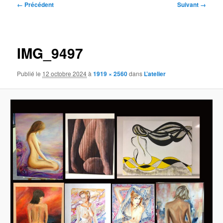
Navigation
← Précédent
Suivant →
des
images
IMG_9497
Publié le
12 octobre 2024
à
1919 × 2560
dans
L’atelier