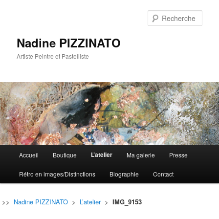
Rech
Nadine PIZZINATO
Artiste Peintre et Pastelliste
Menu
L’atelier
Accueil
Boutique
Ma galerie
Presse
Aller
Aller
principal
Rétro en images/Distinctions
Biographie
Contact
au
au
contenu
contenu
>>
Nadine PIZZINATO
>
L’atelier
>
IMG_9153
principal
secondaire