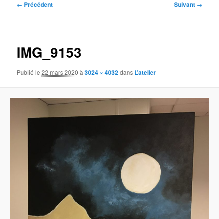
Navigation
← Précédent
Suivant →
des
images
IMG_9153
Publié le
22 mars 2020
à
3024 × 4032
dans
L’atelier