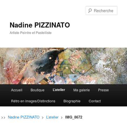
Rech
Nadine PIZZINATO
Artiste Peintre et Pastelliste
Menu
L’atelier
Accueil
Boutique
Ma galerie
Presse
Aller
Aller
principal
Rétro en images/Distinctions
Biographie
Contact
au
au
contenu
contenu
>>
Nadine PIZZINATO
>
L’atelier
>
IMG_8672
principal
secondaire