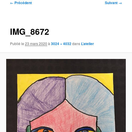
Navigation
← Précédent
Suivant →
des
images
IMG_8672
Publié le
23 mars 2020
à
3024 × 4032
dans
L’atelier