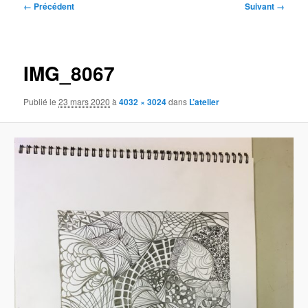
Navigation
← Précédent
Suivant →
des
images
IMG_8067
Publié le
23 mars 2020
à
4032 × 3024
dans
L’atelier