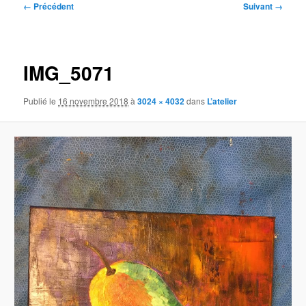
Navigation
← Précédent
Suivant →
des
images
IMG_5071
Publié le
16 novembre 2018
à
3024 × 4032
dans
L’atelier