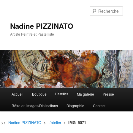
Rech
Nadine PIZZINATO
Artiste Peintre et Pastelliste
Menu
L’atelier
Accueil
Boutique
Ma galerie
Presse
Aller
Aller
principal
Rétro en images/Distinctions
Biographie
Contact
au
au
contenu
contenu
>>
Nadine PIZZINATO
>
L’atelier
>
IMG_5071
principal
secondaire