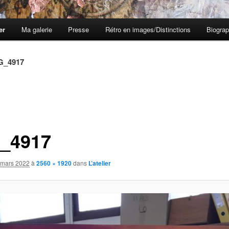
er
Ma galerie
Presse
Rétro en images/Distinctions
Biograp
G_4917
_4917
 mars 2022
à
2560 × 1920
dans
L’atelier