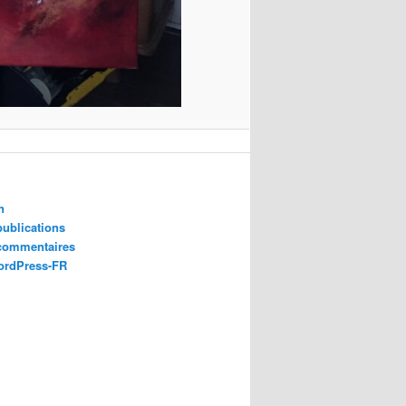
n
publications
 commentaires
ordPress-FR