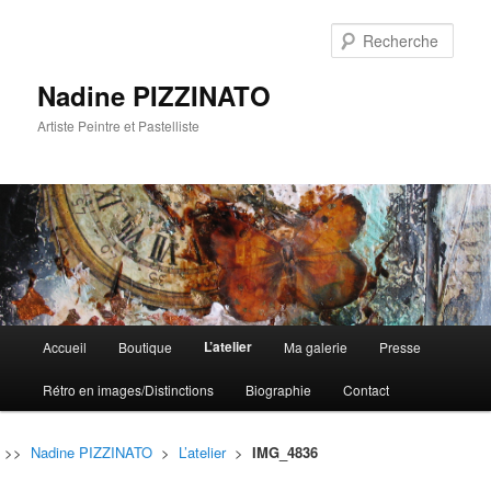
Rech
Nadine PIZZINATO
Artiste Peintre et Pastelliste
Menu
L’atelier
Accueil
Boutique
Ma galerie
Presse
Aller
Aller
principal
Rétro en images/Distinctions
Biographie
Contact
au
au
contenu
contenu
>>
Nadine PIZZINATO
>
L’atelier
>
IMG_4836
principal
secondaire