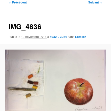
Navigation
← Précédent
Suivant →
des
images
IMG_4836
Publié le
12 novembre 2018
à
4032 × 3024
dans
L’atelier