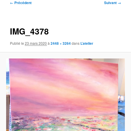
Navigation
← Précédent
Suivant →
des
images
IMG_4378
Publié le
23 mars 2020
à
2448 × 3264
dans
L’atelier