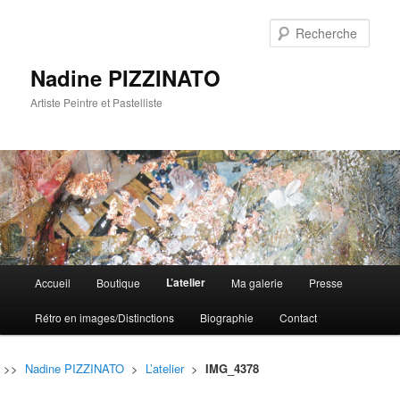
Rech
Nadine PIZZINATO
Artiste Peintre et Pastelliste
Menu
L’atelier
Accueil
Boutique
Ma galerie
Presse
Aller
Aller
principal
Rétro en images/Distinctions
Biographie
Contact
au
au
contenu
contenu
>>
Nadine PIZZINATO
>
L’atelier
>
IMG_4378
principal
secondaire