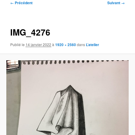
Navigation
← Précédent
Suivant →
des
images
IMG_4276
Publié le
14 janvier 2022
à
1920 × 2560
dans
L’atelier