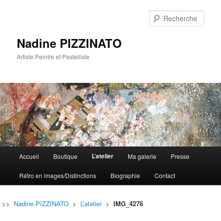
Rech
Nadine PIZZINATO
Artiste Peintre et Pastelliste
Menu
L’atelier
Accueil
Boutique
Ma galerie
Presse
Aller
Aller
principal
Rétro en images/Distinctions
Biographie
Contact
au
au
contenu
contenu
>>
Nadine PIZZINATO
>
L’atelier
>
IMG_4276
principal
secondaire