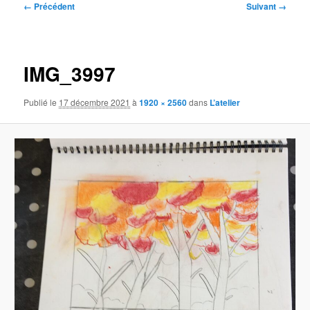
Navigation
← Précédent
Suivant →
des
images
IMG_3997
Publié le
17 décembre 2021
à
1920 × 2560
dans
L’atelier