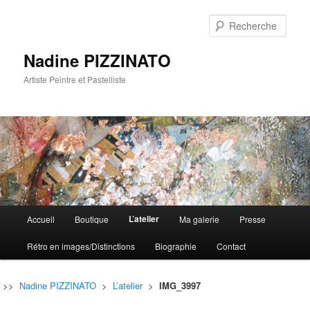
Rech
Nadine PIZZINATO
Artiste Peintre et Pastelliste
Menu
L’atelier
Accueil
Boutique
Ma galerie
Presse
Aller
Aller
principal
Rétro en images/Distinctions
Biographie
Contact
au
au
contenu
contenu
>>
Nadine PIZZINATO
>
L’atelier
>
IMG_3997
principal
secondaire