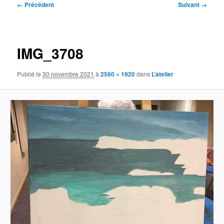
Navigation
← Précédent
Suivant →
des
images
IMG_3708
Publié le
30 novembre 2021
à
2560 × 1920
dans
L’atelier