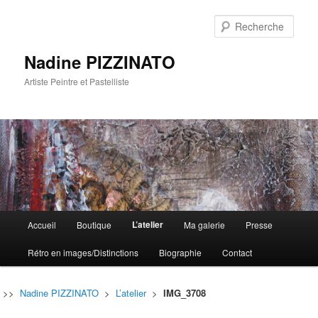
Rech
Nadine PIZZINATO
Artiste Peintre et Pastelliste
Menu
L’atelier
Accueil
Boutique
Ma galerie
Presse
Aller
Aller
principal
Rétro en images/Distinctions
Biographie
Contact
au
au
contenu
contenu
>>
Nadine PIZZINATO
>
L’atelier
>
IMG_3708
principal
secondaire