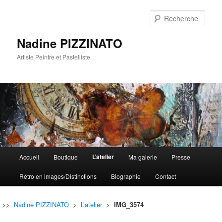
Rech
Nadine PIZZINATO
Artiste Peintre et Pastelliste
Menu
L’atelier
Accueil
Boutique
Ma galerie
Presse
Aller
Aller
principal
Rétro en images/Distinctions
Biographie
Contact
au
au
contenu
contenu
>>
Nadine PIZZINATO
>
L’atelier
>
IMG_3574
principal
secondaire