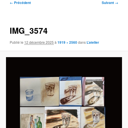
Navigation
← Précédent
Suivant →
des
images
IMG_3574
Publié le
12 décembre 2025
à
1919 × 2560
dans
L’atelier