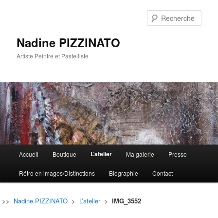
Rech
Nadine PIZZINATO
Artiste Peintre et Pastelliste
Menu
L’atelier
Accueil
Boutique
Ma galerie
Presse
Aller
Aller
principal
Rétro en images/Distinctions
Biographie
Contact
au
au
contenu
contenu
>>
Nadine PIZZINATO
>
L’atelier
>
IMG_3552
principal
secondaire