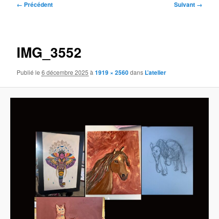
Navigation
← Précédent
Suivant →
des
images
IMG_3552
Publié le
6 décembre 2025
à
1919 × 2560
dans
L’atelier