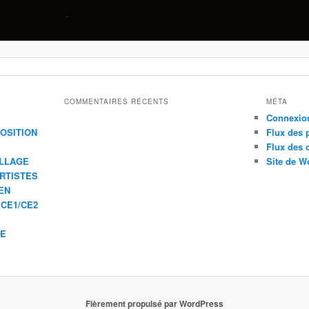
COMMENTAIRES RÉCENTS
MÉTA
Connexio
XPOSITION
Flux des 
Flux des
ILLAGE
Site de W
ARTISTES
EN
 CE1/CE2
IE
Fièrement propulsé par WordPress