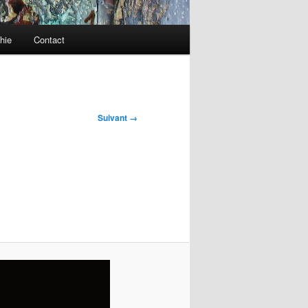
hie
Contact
Suivant →