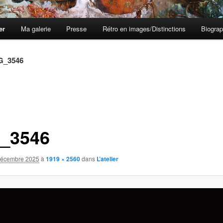
er
Ma galerie
Presse
Rétro en images/Distinctions
Biograp
G_3546
_3546
décembre 2025
à
1919 × 2560
dans
L’atelier