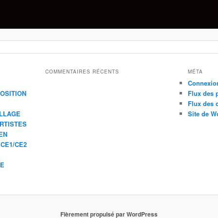
COMMENTAIRES RÉCENTS
MÉTA
Connexio
XPOSITION
Flux des 
Flux des
ILLAGE
Site de W
ARTISTES
EN
 CE1/CE2
IE
Fièrement propulsé par WordPress