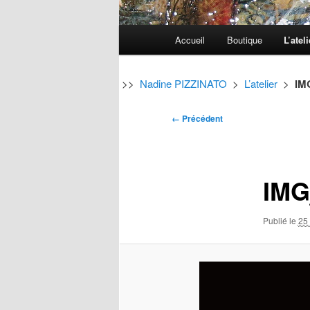
Menu
Accueil
Boutique
L’ateli
Aller
Aller
principal
au
au
>>
Nadine PIZZINATO
>
L’atelier
>
IM
contenu
contenu
Navigation
← Précédent
des
principal
secondaire
images
IMG
Publié le
25