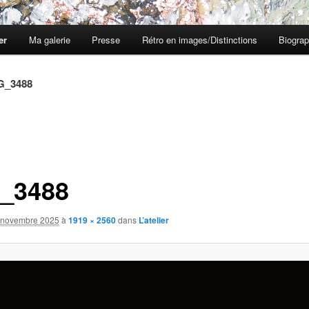
er
Ma galerie
Presse
Rétro en images/Distinctions
Biograp
G_3488
_3488
 novembre 2025
à
1919 × 2560
dans
L’atelier