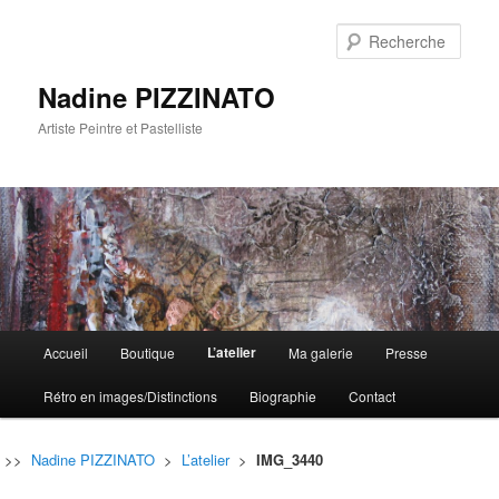
Rech
Nadine PIZZINATO
Artiste Peintre et Pastelliste
Menu
L’atelier
Accueil
Boutique
Ma galerie
Presse
Aller
Aller
principal
Rétro en images/Distinctions
Biographie
Contact
au
au
contenu
contenu
>>
Nadine PIZZINATO
>
L’atelier
>
IMG_3440
principal
secondaire