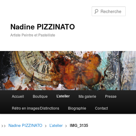
Rech
Nadine PIZZINATO
Artiste Peintre et Pastelliste
Menu
L’atelier
Accueil
Boutique
Ma galerie
Presse
Aller
Aller
principal
Rétro en images/Distinctions
Biographie
Contact
au
au
contenu
contenu
>>
Nadine PIZZINATO
>
L’atelier
>
IMG_3135
principal
secondaire