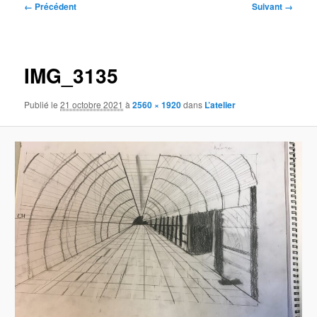
Navigation
← Précédent
Suivant →
des
images
IMG_3135
Publié le
21 octobre 2021
à
2560 × 1920
dans
L’atelier