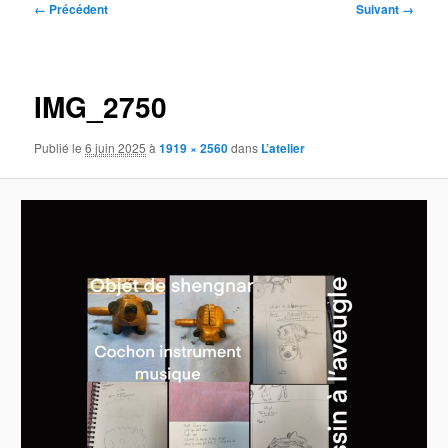
Navigation
← Précédent
Suivant →
des
images
IMG_2750
Publié le
6 juin 2025
à
1919 × 2560
dans
L’atelier