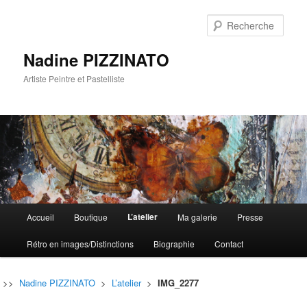
Rech
Nadine PIZZINATO
Artiste Peintre et Pastelliste
Menu
L’atelier
Accueil
Boutique
Ma galerie
Presse
Aller
Aller
principal
Rétro en images/Distinctions
Biographie
Contact
au
au
contenu
contenu
>>
Nadine PIZZINATO
>
L’atelier
>
IMG_2277
principal
secondaire