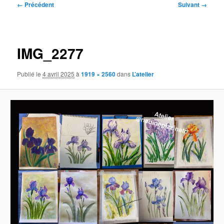
Navigation
← Précédent
Suivant →
des
images
IMG_2277
Publié le
4 avril 2025
à
1919 × 2560
dans
L’atelier