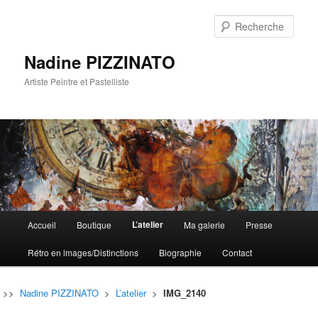
Rech
Nadine PIZZINATO
Artiste Peintre et Pastelliste
Menu
L’atelier
Accueil
Boutique
Ma galerie
Presse
Aller
Aller
principal
Rétro en images/Distinctions
Biographie
Contact
au
au
contenu
contenu
>>
Nadine PIZZINATO
>
L’atelier
>
IMG_2140
principal
secondaire