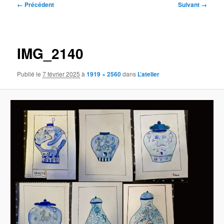
Navigation
← Précédent
Suivant →
des
images
IMG_2140
Publié le
7 février 2025
à
1919 × 2560
dans
L’atelier