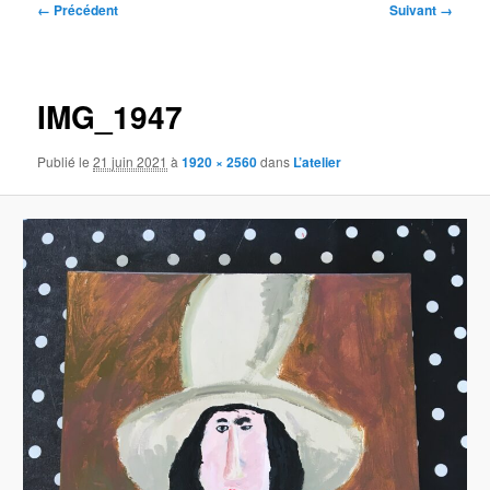
Navigation
← Précédent
Suivant →
des
images
IMG_1947
Publié le
21 juin 2021
à
1920 × 2560
dans
L’atelier