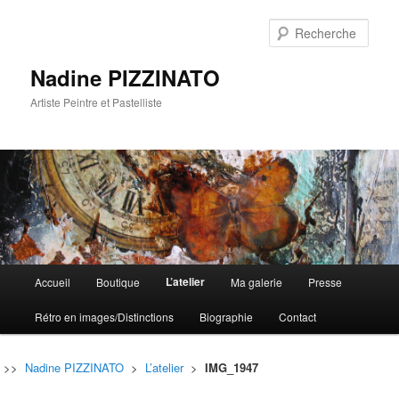
Rech
Nadine PIZZINATO
Artiste Peintre et Pastelliste
Menu
L’atelier
Accueil
Boutique
Ma galerie
Presse
Aller
Aller
principal
Rétro en images/Distinctions
Biographie
Contact
au
au
contenu
contenu
>>
Nadine PIZZINATO
>
L’atelier
>
IMG_1947
principal
secondaire