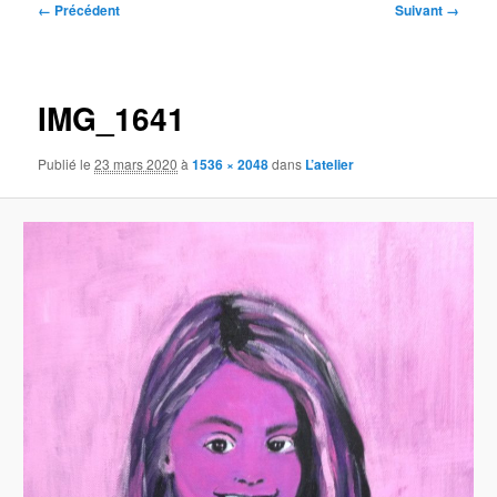
Navigation
← Précédent
Suivant →
des
images
IMG_1641
Publié le
23 mars 2020
à
1536 × 2048
dans
L’atelier