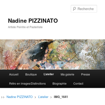
Rech
Nadine PIZZINATO
Artiste Peintre et Pastelliste
Menu
L’atelier
Accueil
Boutique
Ma galerie
Presse
Aller
Aller
principal
Rétro en images/Distinctions
Biographie
Contact
au
au
contenu
contenu
>>
Nadine PIZZINATO
>
L’atelier
>
IMG_1641
principal
secondaire