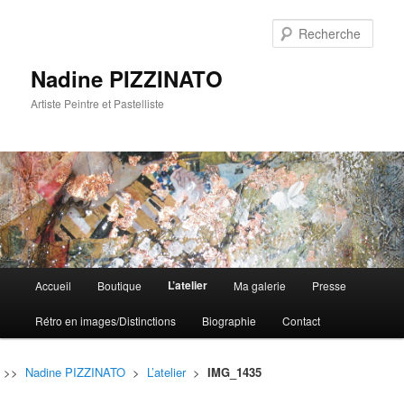
Rech
Nadine PIZZINATO
Artiste Peintre et Pastelliste
Menu
L’atelier
Accueil
Boutique
Ma galerie
Presse
Aller
Aller
principal
Rétro en images/Distinctions
Biographie
Contact
au
au
contenu
contenu
>>
Nadine PIZZINATO
>
L’atelier
>
IMG_1435
principal
secondaire