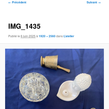
Navigation
← Précédent
Suivant →
des
images
IMG_1435
Publié le
6 juin 2025
à
1920 × 2560
dans
L’atelier