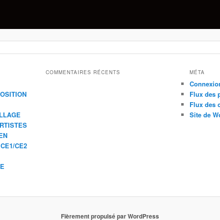
COMMENTAIRES RÉCENTS
MÉTA
Connexio
XPOSITION
Flux des 
Flux des
ILLAGE
Site de W
ARTISTES
EN
 CE1/CE2
IE
Fièrement propulsé par WordPress