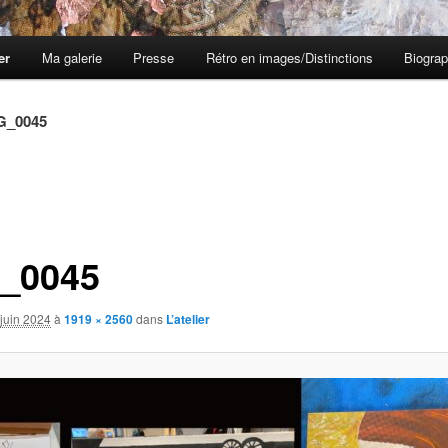
er
Ma galerie
Presse
Rétro en images/Distinctions
Biograp
G_0045
_0045
juin 2024
à
1919 × 2560
dans
L’atelier