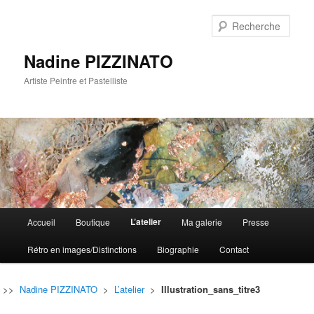
Rech
Nadine PIZZINATO
Artiste Peintre et Pastelliste
Menu
L’atelier
Accueil
Boutique
Ma galerie
Presse
Aller
Aller
principal
Rétro en images/Distinctions
Biographie
Contact
au
au
contenu
contenu
>>
Nadine PIZZINATO
>
L’atelier
>
Illustration_sans_titre3
principal
secondaire