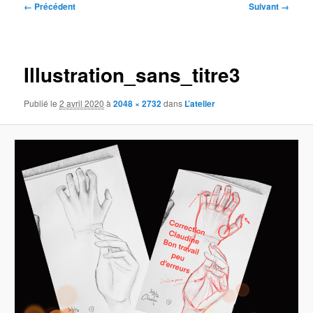
Navigation
← Précédent
Suivant →
des
images
Illustration_sans_titre3
Publié le
2 avril 2020
à
2048 × 2732
dans
L’atelier