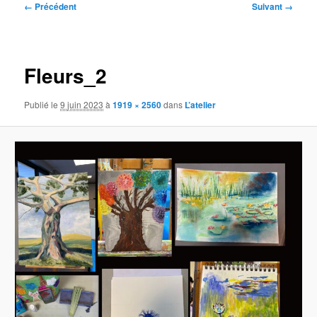
Navigation
← Précédent
Suivant →
des
images
Fleurs_2
Publié le
9 juin 2023
à
1919 × 2560
dans
L’atelier