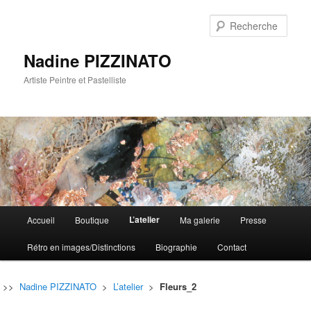
Rech
Nadine PIZZINATO
Artiste Peintre et Pastelliste
Menu
L’atelier
Accueil
Boutique
Ma galerie
Presse
Aller
Aller
principal
Rétro en images/Distinctions
Biographie
Contact
au
au
contenu
contenu
>>
Nadine PIZZINATO
>
L’atelier
>
Fleurs_2
principal
secondaire