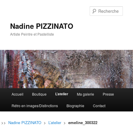
Rech
Nadine PIZZINATO
Artiste Peintre et Pastelliste
Menu
L’atelier
Accueil
Boutique
Ma galerie
Presse
Aller
Aller
principal
Rétro en images/Distinctions
Biographie
Contact
au
au
contenu
contenu
>>
Nadine PIZZINATO
>
L’atelier
>
emeline_300322
principal
secondaire