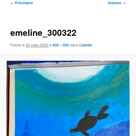
Navigation
← Précédent
Suivant →
des
images
emeline_300322
Publié le
30 mars 2022
à
600 × 800
dans
L’atelier