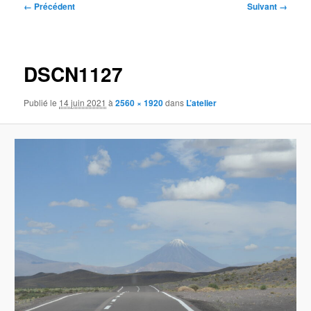
Navigation
← Précédent
Suivant →
des
images
DSCN1127
Publié le
14 juin 2021
à
2560 × 1920
dans
L’atelier