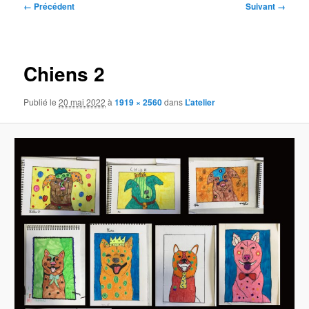
Navigation
← Précédent
Suivant →
des
images
Chiens 2
Publié le
20 mai 2022
à
1919 × 2560
dans
L’atelier