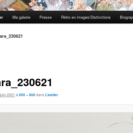
er
Ma galerie
Presse
Rétro en images/Distinctions
Biograp
iara_230621
ara_230621
juin 2021
à
600 × 800
dans
L’atelier