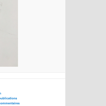
n
publications
 commentaires