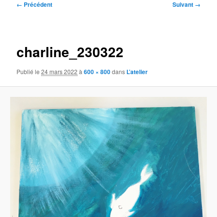
Navigation
← Précédent
Suivant →
des
images
charline_230322
Publié le
24 mars 2022
à
600 × 800
dans
L’atelier