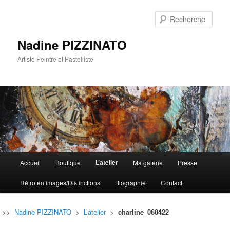
Rech
Nadine PIZZINATO
Artiste Peintre et Pastelliste
Menu
L’atelier
Accueil
Boutique
Ma galerie
Presse
Aller
Aller
principal
Rétro en images/Distinctions
Biographie
Contact
au
au
contenu
contenu
>>
Nadine PIZZINATO
>
L’atelier
>
charline_060422
principal
secondaire