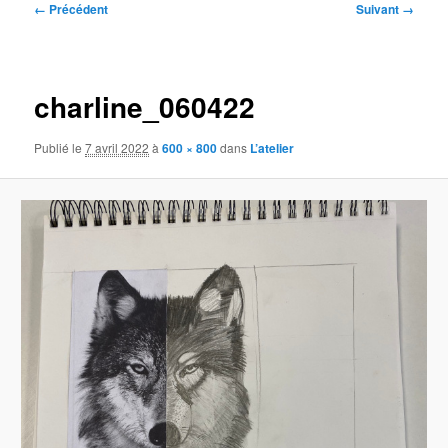
Navigation
← Précédent
Suivant →
des
images
charline_060422
Publié le
7 avril 2022
à
600 × 800
dans
L’atelier