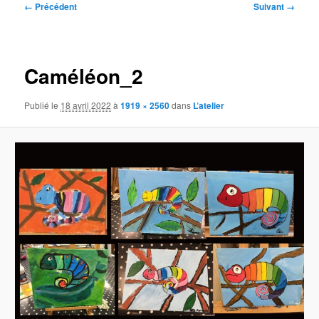
Navigation
← Précédent
Suivant →
des
images
Caméléon_2
Publié le
18 avril 2022
à
1919 × 2560
dans
L’atelier