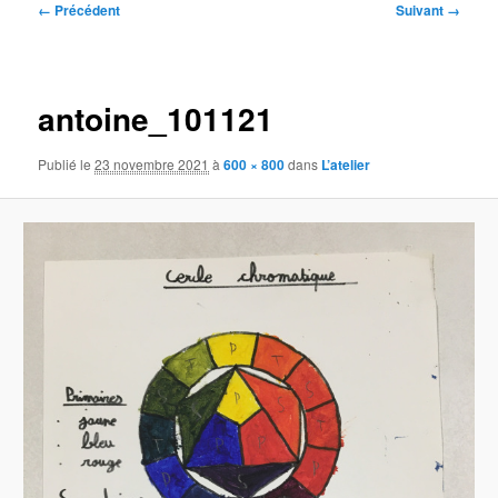
Navigation
← Précédent
Suivant →
des
images
antoine_101121
Publié le
23 novembre 2021
à
600 × 800
dans
L’atelier