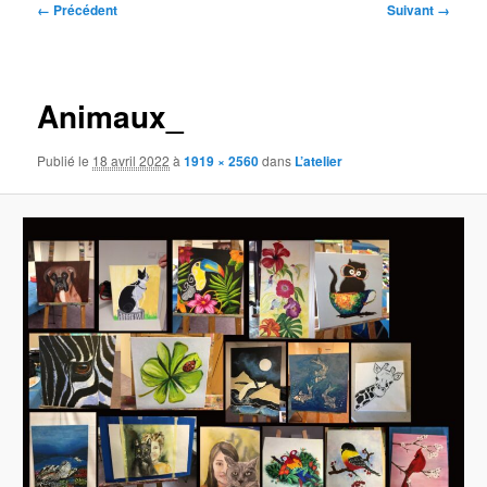
Navigation
← Précédent
Suivant →
des
images
Animaux_
Publié le
18 avril 2022
à
1919 × 2560
dans
L’atelier