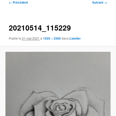
Navigation
← Précédent
Suivant →
des
images
20210514_115229
Publié le
21 mai 2021
à
1920 × 2560
dans
L’atelier