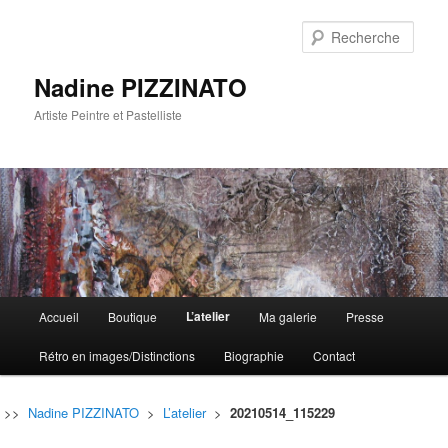
Rech
Nadine PIZZINATO
Artiste Peintre et Pastelliste
Menu
L’atelier
Accueil
Boutique
Ma galerie
Presse
Aller
Aller
principal
Rétro en images/Distinctions
Biographie
Contact
au
au
contenu
contenu
>>
Nadine PIZZINATO
>
L’atelier
>
20210514_115229
principal
secondaire