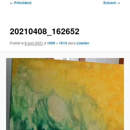
Navigation
← Précédent
Suivant →
des
images
20210408_162652
Publié le
8 avril 2021
à
1999 × 1614
dans
L’atelier