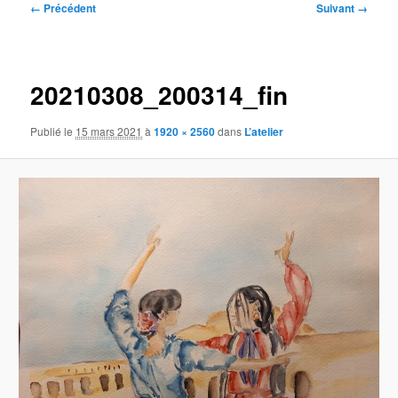
Navigation
← Précédent
Suivant →
des
images
20210308_200314_fin
Publié le
15 mars 2021
à
1920 × 2560
dans
L’atelier