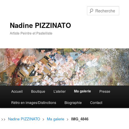
Rech
Nadine PIZZINATO
Artiste Peintre et Pastelliste
Menu
Ma galerie
Accueil
Boutique
L’atelier
Presse
Aller
Aller
principal
Rétro en images/Distinctions
Biographie
Contact
au
au
contenu
contenu
>>
Nadine PIZZINATO
>
Ma galerie
>
IMG_4846
principal
secondaire