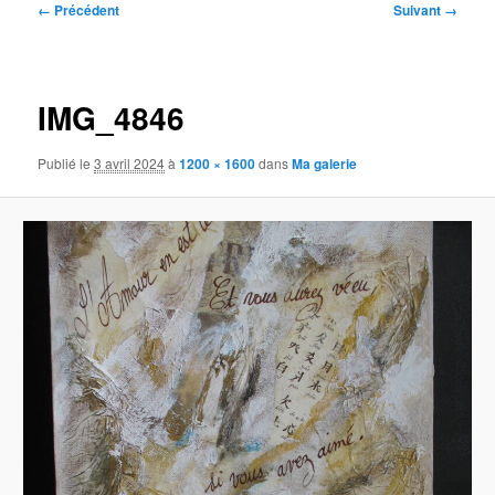
Navigation
← Précédent
Suivant →
des
images
IMG_4846
Publié le
3 avril 2024
à
1200 × 1600
dans
Ma galerie