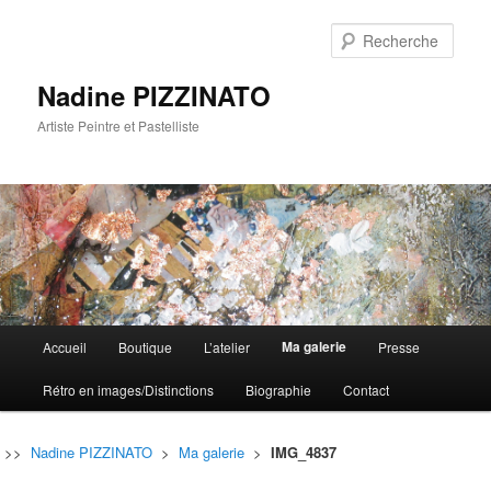
Rech
Nadine PIZZINATO
Artiste Peintre et Pastelliste
Menu
Ma galerie
Accueil
Boutique
L’atelier
Presse
Aller
Aller
principal
Rétro en images/Distinctions
Biographie
Contact
au
au
contenu
contenu
>>
Nadine PIZZINATO
>
Ma galerie
>
IMG_4837
principal
secondaire