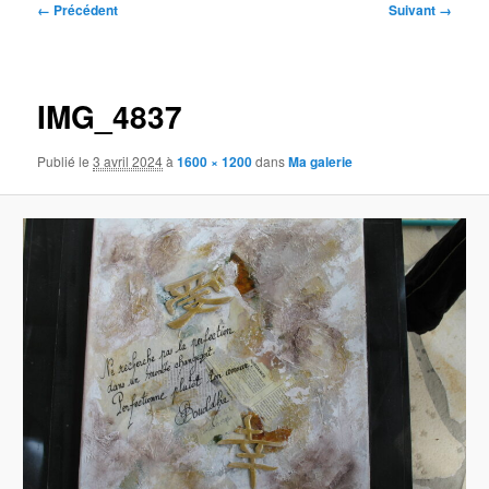
Navigation
← Précédent
Suivant →
des
images
IMG_4837
Publié le
3 avril 2024
à
1600 × 1200
dans
Ma galerie