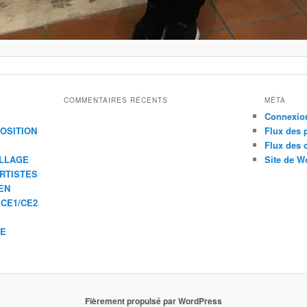
COMMENTAIRES RÉCENTS
MÉTA
Connexio
XPOSITION
Flux des 
Flux des
ILLAGE
Site de W
ARTISTES
EN
 CE1/CE2
IE
Fièrement propulsé par WordPress