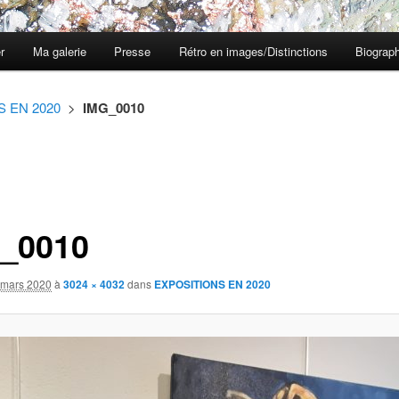
er
Ma galerie
Presse
Rétro en images/Distinctions
Biograph
 EN 2020
>
IMG_0010
_0010
 mars 2020
à
3024 × 4032
dans
EXPOSITIONS EN 2020