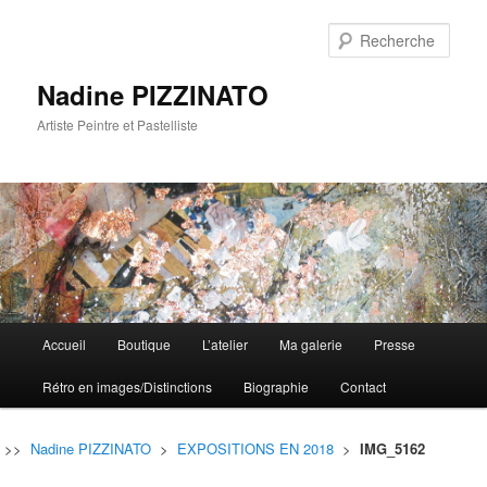
Rech
Nadine PIZZINATO
Artiste Peintre et Pastelliste
Menu
Accueil
Boutique
L’atelier
Ma galerie
Presse
Aller
Aller
principal
Rétro en images/Distinctions
Biographie
Contact
au
au
contenu
contenu
>>
Nadine PIZZINATO
>
EXPOSITIONS EN 2018
>
IMG_5162
principal
secondaire