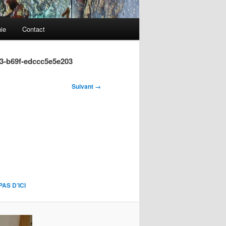
ie
Contact
3-b69f-edccc5e5e203
Suivant →
AS D’ICI