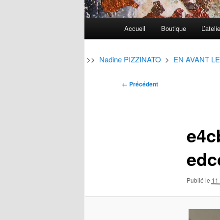
Menu
Accueil
Boutique
L’ateli
Aller
Aller
principal
au
au
>>
Nadine PIZZINATO
>
EN AVANT LE
contenu
contenu
Navigation
← Précédent
des
principal
secondaire
images
e4c
edc
Publié le
11