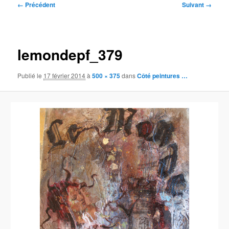
Navigation
← Précédent
Suivant →
des
images
lemondepf_379
Publié le
17 février 2014
à
500 × 375
dans
Côté peintures …