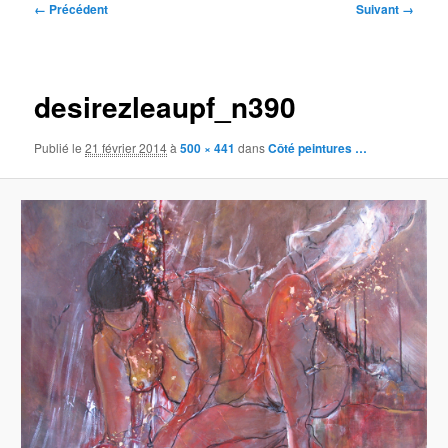
Navigation
← Précédent
Suivant →
des
images
desirezleaupf_n390
Publié le
21 février 2014
à
500 × 441
dans
Côté peintures …