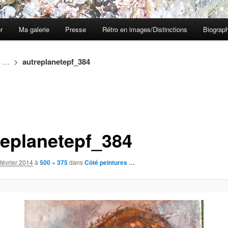
er
Ma galerie
Presse
Rétro en images/Distinctions
Biograph
s …
>
autreplanetepf_384
replanetepf_384
février 2014
à
500 × 375
dans
Côté peintures …