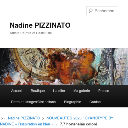
Rech
Nadine PIZZINATO
Artiste Peintre et Pastelliste
Menu
Accueil
Boutique
L’atelier
Ma galerie
Presse
Aller
Aller
principal
Rétro en images/Distinctions
Biographie
Contact
au
au
contenu
contenu
>>
Nadine PIZZINATO
>
NOUVEAUTES 2025 : CYANOTYPE BY
NADINE « l’inspiration en bleu »
>
7.7 hortensias coloré
principal
secondaire