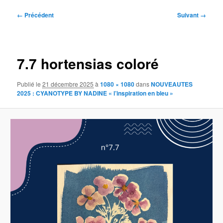
Navigation
← Précédent
Suivant →
des
images
7.7 hortensias coloré
Publié le
21 décembre 2025
à
1080 × 1080
dans
NOUVEAUTES
2025 : CYANOTYPE BY NADINE « l’inspiration en bleu »